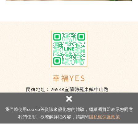
幸福YES
民宿地址：
26548宜蘭縣羅東鎮中山路
×
３段62號
訂房專線：
0956-563-192
我們將使用cookie等資訊來優化您的體驗，繼續瀏覽即表示您同意
客服信箱：
qaz062@hotmail.com
我們使用。欲瞭解詳細內容，請詳閱
隱私權保護政策
統一編號：
24897863