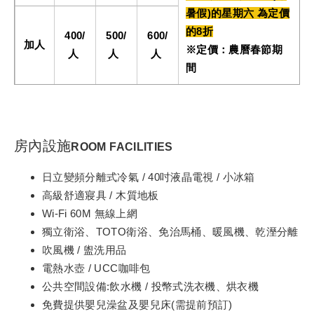
暑假)的星期六 為定價
的8折
400/
500/
600/
加人
※定價：農曆春節期
人
人
人
間
房內設施
ROOM FACILITIES
日立變頻分離式冷氣 / 40吋液晶電視 / 小冰箱
高級舒適寢具 / 木質地板
Wi-Fi 60M 無線上網
獨立衛浴、TOTO衛浴、免治馬桶、暖風機、乾溼分離
吹風機 / 盥洗用品
電熱水壺 / UCC咖啡包
公共空間設備:飲水機 / 投幣式洗衣機、烘衣機
免費提供嬰兒澡盆及嬰兒床(需提前預訂)